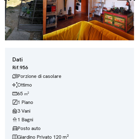
Dati
Rif.
956
holiday_village
Porzione di casolare
temp_preferences_custom
Ottimo
straighten
65
2
m
stairs
1
Piano
nest_multi_room
3
Vani
shower
1
Bagni
directions_car
Posto auto
2
outdoor_garden
Giardino
Privato 120 m