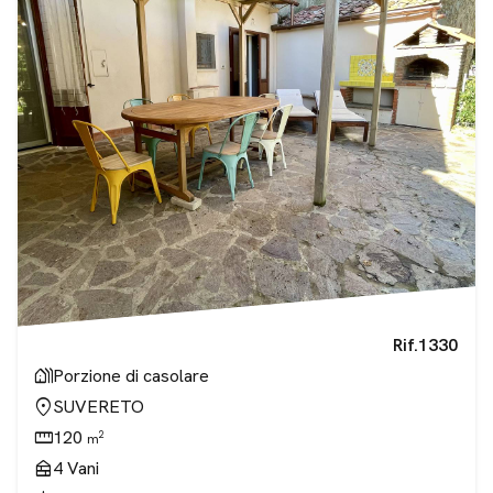
Rif.
1330
holiday_village
Porzione di casolare
location_on
SUVERETO
straighten
120
2
m
nest_multi_room
4
Vani