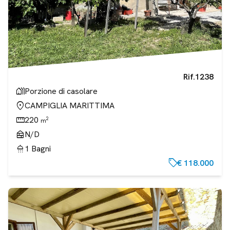
Rif.
1238
holiday_village
Porzione di casolare
location_on
CAMPIGLIA MARITTIMA
straighten
220
2
m
nest_multi_room
N/D
shower
1
Bagni
sell
€ 118.000