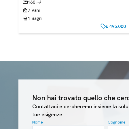
straighten
160
2
m
nest_multi_room
7
Vani
shower
1
Bagni
sell
€ 495.000
Non hai trovato quello che cer
Contattaci e cercheremo insieme la soluz
tue esigenze
Nome
Cognome