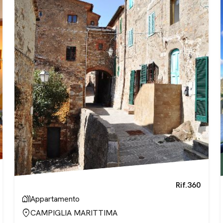
Rif.
360
holiday_village
Appartamento
location_on
CAMPIGLIA MARITTIMA