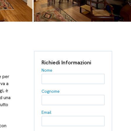
Richiedi Informazioni
Nome
e per
ova a
gi, è
Cognome
ed una
tutto
Email
 con