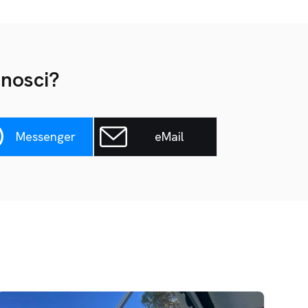
onosci?
Messenger
eMail