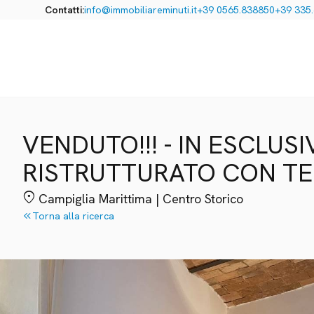
Contatti:
info@immobiliareminuti.it
+39 0565.838850
+39 335
VENDUTO!!! - IN ESCLU
RISTRUTTURATO CON T
location_on
Campiglia Marittima | Centro Storico
keyboard_double_arrow_left
Torna alla ricerca