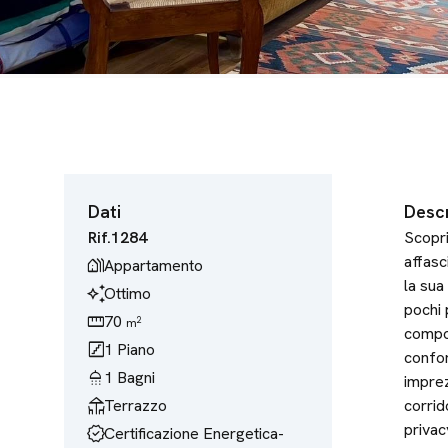
Dati
Descr
Rif.
1284
Scopri
affasc
holiday_village
Appartamento
la sua
temp_preferences_custom
Ottimo
pochi 
straighten
70
2
m
compos
stairs
1
Piano
confor
shower
1
Bagni
imprez
deck
Terrazzo
corrid
privac
verified
Certificazione Energetica
-