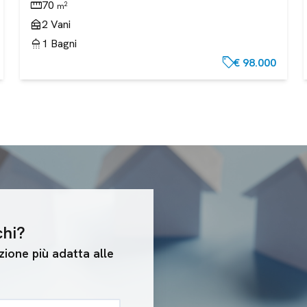
straighten
70
2
m
nest_multi_room
2
Vani
shower
1
Bagni
sell
€ 98.000
chi?
ione più adatta alle