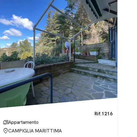
Rif.
1216
holiday_village
Appartamento
location_on
CAMPIGLIA MARITTIMA