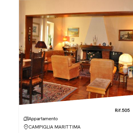
Rif.
505
holiday_village
Appartamento
location_on
CAMPIGLIA MARITTIMA