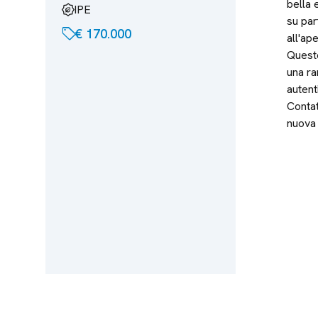
bella 
energy_program_saving
IPE
su par
sell
€ 170.000
all'ape
Questo
una ra
autent
Contat
nuova 