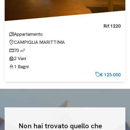
Rif.
1220
holiday_village
Appartamento
location_on
CAMPIGLIA MARITTIMA
straighten
70
2
m
nest_multi_room
2
Vani
shower
1
Bagni
sell
€ 125.000
Non hai trovato quello che