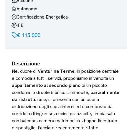
balcony
Balcone
mode_heat
Autonomo
verified
Certificazione Energetica
-
energy_program_saving
IPE
sell
€ 115.000
Descrizione
Nel cuore di
Venturina Terme
, in posizione centrale
e comoda a tutti i servizi, proponiamo in vendita un
appartamento al secondo piano
di un piccolo
condominio di sole 8 unità. L'immobile,
parzialmente
da ristrutturare
, si presenta con un buona
distribuzione degli sapzi interni ed è composto da
corridoio di ingresso, cucina pranzabile, ampia sala
con balcone, camera matrimoniale, bagno finestrato
e ripostiglio. Facciate recentemente rifatte.