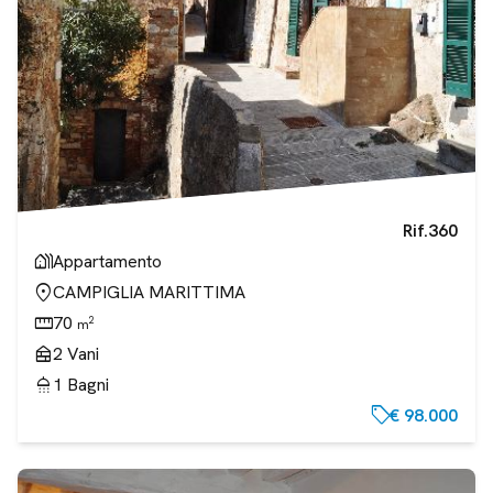
Rif.
360
holiday_village
Appartamento
location_on
CAMPIGLIA MARITTIMA
straighten
70
2
m
nest_multi_room
2
Vani
shower
1
Bagni
sell
€ 98.000