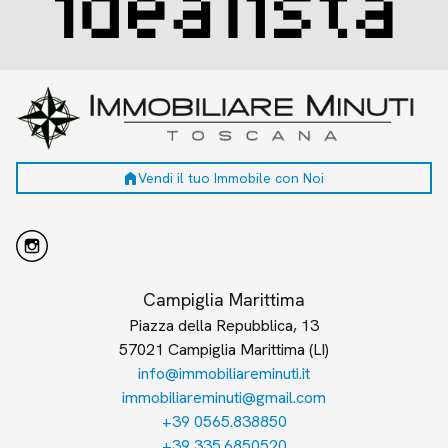
home
Vendi il tuo Immobile con Noi
Campiglia Marittima
Piazza della Repubblica, 13
57021 Campiglia Marittima (LI)
info@immobiliareminuti.it
immobiliareminuti@gmail.com
+39 0565.838850
+39 335.6850520