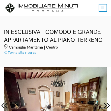
menu
IN ESCLUSIVA - COMODO E GRANDE
APPARTAMENTO AL PIANO TERRENO
location_on
Campiglia Marittima | Centro
keyboard_double_arrow_left
Torna alla ricerca
yboard_double_arrow_left
keyboard_double_arrow_r