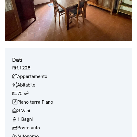
Dati
Rif.
1228
holiday_village
Appartamento
temp_preferences_custom
Abitabile
straighten
75
2
m
stairs
Piano terra
Piano
nest_multi_room
3
Vani
shower
1
Bagni
directions_car
Posto auto
mode_heat
Autonomo