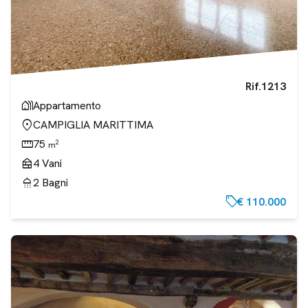
Rif.
1213
holiday_village
Appartamento
location_on
CAMPIGLIA MARITTIMA
straighten
75
2
m
nest_multi_room
4
Vani
shower
2
Bagni
sell
€ 110.000