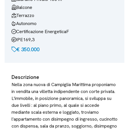
balcony
Balcone
deck
Terrazzo
mode_heat
Autonomo
verified
Certificazione Energetica
F
energy_program_saving
IPE
169,3
sell
€ 350.000
Descrizione
Nella zona nuova di Campiglia Marittima proponiamo
in vendita una villetta indipendente con corte privata.
L'immobile, in posizione panoramica, si sviluppa su
due livelli : al piano primo, al quale si accede
mediante scala esterna e loggiato, troviamo
l'appartamento con disimpegno di ingresso, cucinotto
con dispensa, sala da pranzo, soggiorno, disimpegno