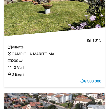
Rif.
1315
holiday_village
Villetta
location_on
CAMPIGLIA MARITTIMA
straighten
200
2
m
nest_multi_room
10
Vani
shower
3
Bagni
sell
€ 380.000