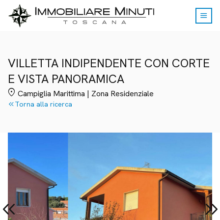
menu
VILLETTA INDIPENDENTE CON CORTE
E VISTA PANORAMICA
location_on
Campiglia Marittima | Zona Residenziale
keyboard_double_arrow_left
Torna alla ricerca
yboard_double_arrow_left
keyboard_double_arrow_r