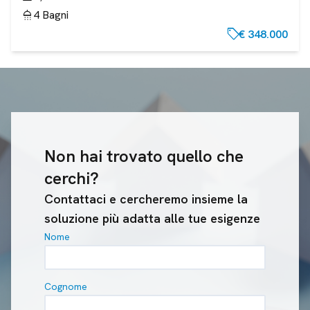
shower
4
Bagni
sell
€ 348.000
Non hai trovato quello che
cerchi?
Contattaci e cercheremo insieme la
soluzione più adatta alle tue esigenze
Nome
Cognome