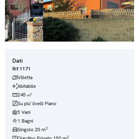
Dati
Rif.
1171
holiday_village
Villetta
temp_preferences_custom
Abitabile
straighten
245
2
m
stairs
Su piu' livelli
Piano
nest_multi_room
5
Vani
shower
1
Bagni
2
directions_car
Singolo 20 m
2
outdoor_garden
Giardino
Privato 150 m