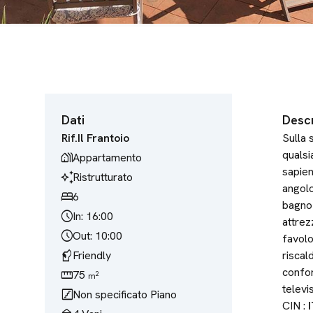
Dati
Descr
Rif.
Il Frantoio
Sulla 
qualsi
holiday_village
Appartamento
sapien
temp_preferences_custom
Ristrutturato
angolo
bed
6
bagno 
schedule
In: 16:00
attrez
schedule
Out: 10:00
favolo
sound_detection_dog_barking
Friendly
riscal
confor
straighten
75
2
m
televi
stairs
Non specificato
Piano
CIN :