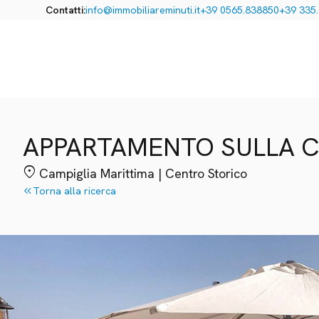
Contatti:
info@immobiliareminuti.it
+39 0565.838850
+39 335
APPARTAMENTO SULLA C
location_on
Campiglia Marittima | Centro Storico
keyboard_double_arrow_left
Torna alla ricerca