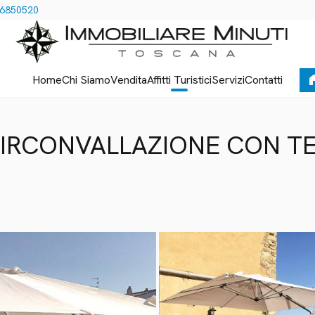
.6850520
ho
Home
Chi Siamo
Vendita
Affitti Turistici
Servizi
Contatti
IRCONVALLAZIONE CON TE