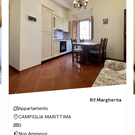
Rif.
Margherita
holiday_village
Appartamento
location_on
CAMPIGLIA MARITTIMA
bed
3
sound_detection_dog_barking
Non Ammessi