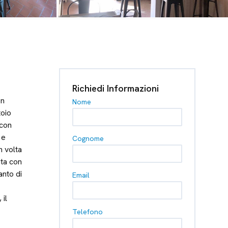
Richiedi Informazioni
on
Nome
toio
 con
 e
Cognome
n volta
ata con
anto di
Email
 il
Telefono