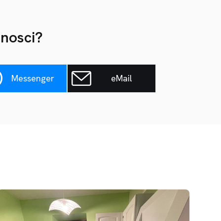
onosci?
Messenger
eMail