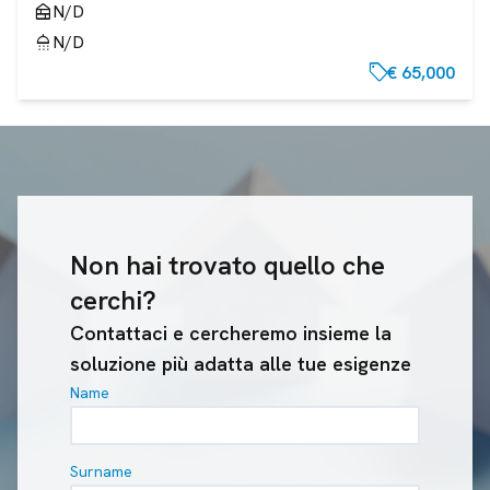
nest_multi_room
N/D
shower
N/D
sell
€ 65,000
Non hai trovato quello che
cerchi?
Contattaci e cercheremo insieme la
soluzione più adatta alle tue esigenze
Name
Surname