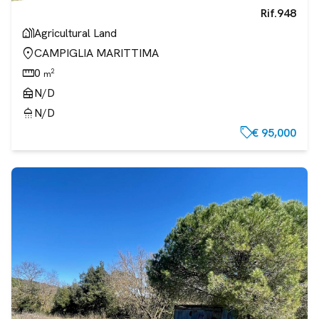
Rif.
948
holiday_village
Agricultural Land
location_on
CAMPIGLIA MARITTIMA
straighten
0
2
m
nest_multi_room
N/D
shower
N/D
sell
€ 95,000