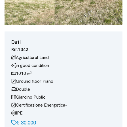
Dati
Rif.
1342
holiday_village
Agricultural Land
temp_preferences_custom
in good condition
straighten
1010
2
m
stairs
Ground floor
Piano
directions_car
Double
outdoor_garden
Giardino
Public
verified
Certificazione Energetica
-
energy_program_saving
IPE
sell
€ 30,000