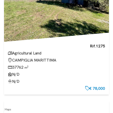
Rif.
1275
holiday_village
Agricultural Land
location_on
CAMPIGLIA MARITTIMA
straighten
37762
2
m
nest_multi_room
N/D
shower
N/D
sell
€ 78,000