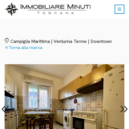
menu
location_on
Campiglia Marittima | Venturina Terme | Downtown
keyboard_double_arrow_left
Torna alla ricerca
yboard_double_arrow_left
keyboard_double_arrow_r