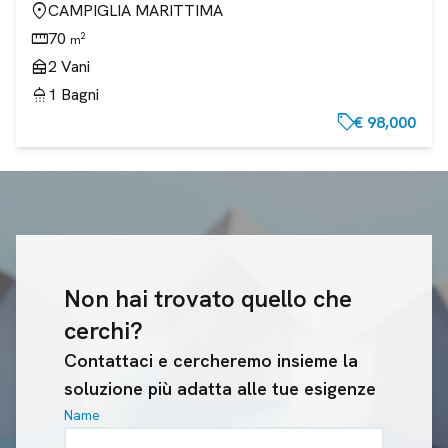
location_on
CAMPIGLIA MARITTIMA
straighten
70
2
m
nest_multi_room
2
Vani
shower
1
Bagni
sell
€ 98,000
Non hai trovato quello che
cerchi?
Contattaci e cercheremo insieme la
soluzione più adatta alle tue esigenze
Name