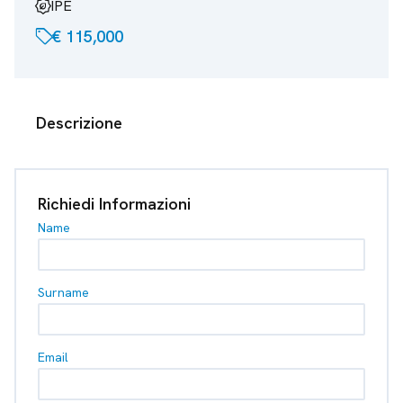
energy_program_saving
IPE
sell
€ 115,000
Descrizione
Richiedi Informazioni
Name
Surname
Email