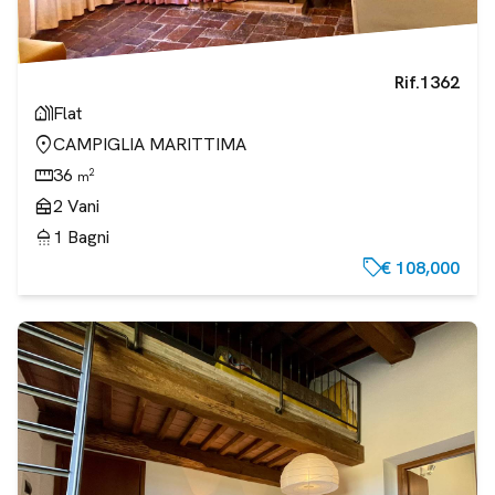
Rif.
1362
holiday_village
Flat
location_on
CAMPIGLIA MARITTIMA
straighten
36
2
m
nest_multi_room
2
Vani
shower
1
Bagni
sell
€ 108,000