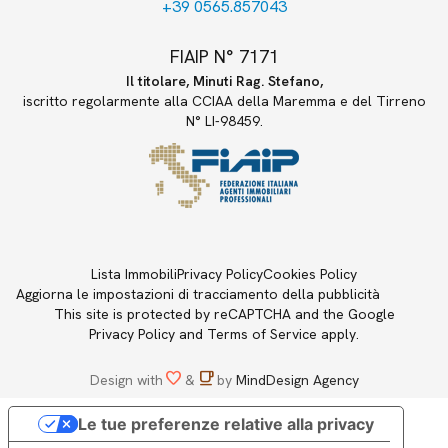
+39 0565.857043
FIAIP N° 7171
Il titolare, Minuti Rag. Stefano,
iscritto regolarmente alla CCIAA della Maremma e del Tirreno
N° LI-98459.
Lista Immobili
Privacy Policy
Cookies Policy
Aggiorna le impostazioni di tracciamento della pubblicità
This site is protected by reCAPTCHA and the Google
Privacy Policy
and
Terms of Service
apply.
favorite
local_cafe
Design with
&
by
MindDesign Agency
Le tue preferenze relative alla privacy