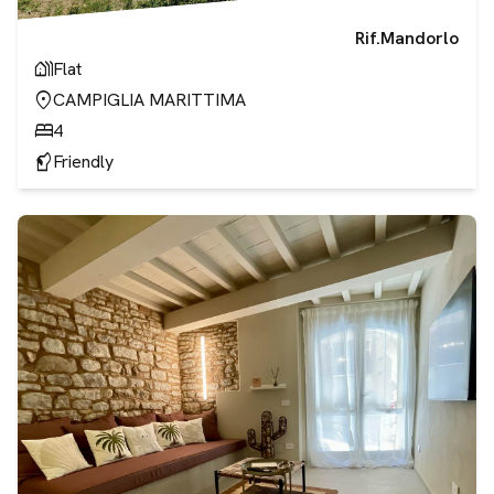
Rif.
Mandorlo
holiday_village
Flat
location_on
CAMPIGLIA MARITTIMA
bed
4
sound_detection_dog_barking
Friendly