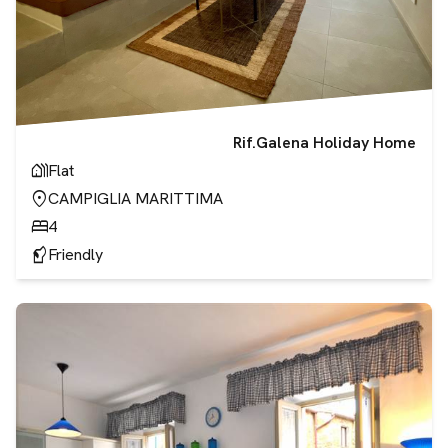
Rif.
Galena Holiday Home
holiday_village
Flat
location_on
CAMPIGLIA MARITTIMA
bed
4
sound_detection_dog_barking
Friendly