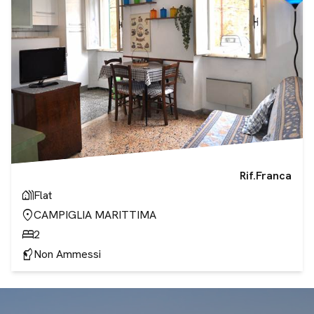
Rif.
Franca
holiday_village
Flat
location_on
CAMPIGLIA MARITTIMA
bed
2
sound_detection_dog_barking
Non Ammessi