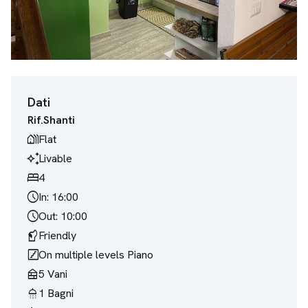
Dati
Rif.
Shanti
holiday_village
Flat
temp_preferences_custom
Livable
bed
4
schedule
In: 16:00
schedule
Out: 10:00
sound_detection_dog_barking
Friendly
stairs
On multiple levels
Piano
nest_multi_room
5
Vani
shower
1
Bagni