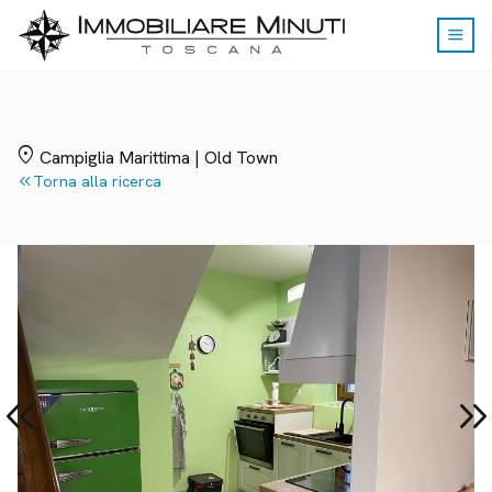
menu
location_on
Campiglia Marittima | Old Town
keyboard_double_arrow_left
Torna alla ricerca
yboard_double_arrow_left
keyboard_double_arrow_r